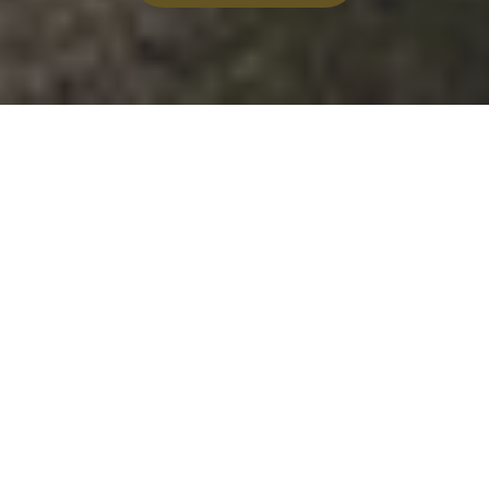
Über 80 Jahre Erfahrung
in der Bau- und
Immobilien­wirtschaft
Seit über 80 Jahren stehen wir von
THIES
für
Kompetenz, Zuverlässigkeit und Innovation in der
Bau- und Immobilienwirtschaft. Diese Erfahrung
nutzen wir, um Ihnen heute eine
Immobilienverwaltung zu bieten, die nicht nur
modern und nachhaltig ist, sondern auch auf