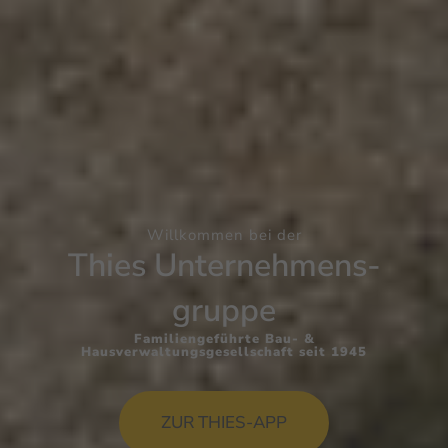
Willkommen bei der
Thies Unternehmens­
gruppe
Familiengeführte Bau- &
Hausverwaltungsgesellschaft seit 1945
ZUR THIES-APP