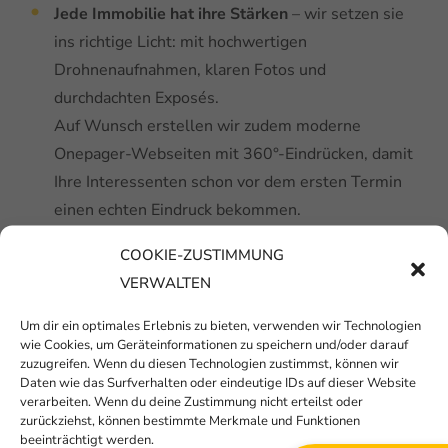
Jede Immobilie hat ihre Stärken
– wir setzen sie
ins richtige Licht: mit hochwertigen
Drohnenaufnahmen, klaren Fotos und
durchdachten Exposés.
Auf Wunsch erstellen wir zudem moderne
Onepager-Webseiten mit 360°-Eindrücken, damit
Ihre Interessenten schon vor dem ersten Termin
einen echten Eindruck bekommen.
COOKIE-ZUSTIMMUNG
VERWALTEN
Um dir ein optimales Erlebnis zu bieten, verwenden wir Technologien
Exposés
wie Cookies, um Geräteinformationen zu speichern und/oder darauf
zuzugreifen. Wenn du diesen Technologien zustimmst, können wir
Daten wie das Surfverhalten oder eindeutige IDs auf dieser Website
verarbeiten. Wenn du deine Zustimmung nicht erteilst oder
zurückziehst, können bestimmte Merkmale und Funktionen
beeinträchtigt werden.