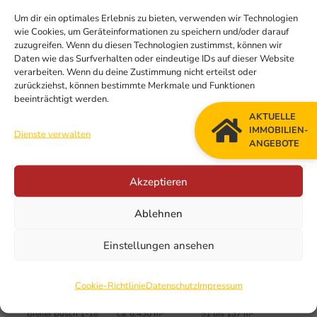
umfangreich saniert worden. Die restlichen drei
Um dir ein optimales Erlebnis zu bieten, verwenden wir Technologien
Häuser folgen in den kommenden Jahren. Die
wie Cookies, um Geräteinformationen zu speichern und/oder darauf
Sanierung trägt dazu bei, die Nebenkosten für die
zuzugreifen. Wenn du diesen Technologien zustimmst, können wir
Daten wie das Surfverhalten oder eindeutige IDs auf dieser Website
Mieter weiter zu senken. Alle Häuser wurden bereits
verarbeiten. Wenn du deine Zustimmung nicht erteilst oder
mit neuen Heizungsanlagen und modernen
zurückziehst, können bestimmte Merkmale und Funktionen
beeinträchtigt werden.
Eingangsbereichen ausgestattet. Die
AKTUELLE
Dachgeschosswohnungen erhalten im Zuge der
IMMOBILIEN-
Dienste verwalten
energetischen Dachsanierung eine Dachterrasse.
ANGEBOTE
Dadurch erstrahlt die Wohnsiedlung in einem
modernen Glanz und einem individuellen Look.
Akzeptieren
Ablehnen
Einstellungen ansehen
Projektdaten
Cookie-Richtlinie
Datenschutz
Impressum
Objekt­adresse
Wohn­fläche
Wohnungs­größe
Breiter Busch 1-18
ca. 6.430 m²
51 bis 137 m²