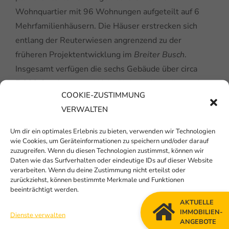
Wohnquartier mit 96 Wohnungen aufgeteilt auf 6
Mehrfamilienhäusern. Die Häuser erstrecken sich
entlang der Reuterwiesen angrenzend zu der
früheren Projektentwicklung im
Breiter Busch
.
Insgesamt verfügen die sechs Gebäude über circa
7.300 Quadratmeter Wohnfläche auf jeweils zwei
COOKIE-ZUSTIMMUNG
Geschossen und einem Staffelgeschoss aufgeteilt.
VERWALTEN
2
Die Wohneinheiten sind zwischen 60 m
und 105
2
m
groß. Die Häuser erhalten einen Klinkersockel
Um dir ein optimales Erlebnis zu bieten, verwenden wir Technologien
und einen Mineralputz mit einem hellen Anstrich.
wie Cookies, um Geräteinformationen zu speichern und/oder darauf
zuzugreifen. Wenn du diesen Technologien zustimmst, können wir
Alle Wohnungen verfügen unter anderem über
Daten wie das Surfverhalten oder eindeutige IDs auf dieser Website
moderne, bodentiefe Fenster, eine Fußbodenheizung
verarbeiten. Wenn du deine Zustimmung nicht erteilst oder
zurückziehst, können bestimmte Merkmale und Funktionen
(jedes Zimmer separat steuerbar), einen
beeinträchtigt werden.
Handtuchheizkörper im Bad, elektrische Rollläden
AKTUELLE
(auch einbruchschützend) und große Terrassen bzw.
IMMOBILIEN-
Dienste verwalten
ANGEBOTE
Balkone, zudem erhalten die